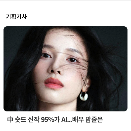
기획기사
中 숏드 신작 95%가 AI...배우 밥줄은