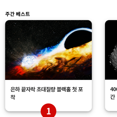
주간 베스트
4
은하 끝자락 초대질량 블랙홀 첫 포
간
착
1