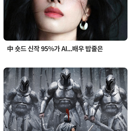
中 숏드 신작 95%가 AI...배우 밥줄은