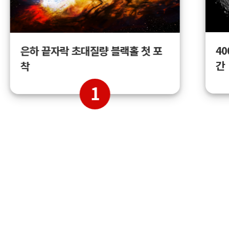
4
은하 끝자락 초대질량 블랙홀 첫 포
간
착
1