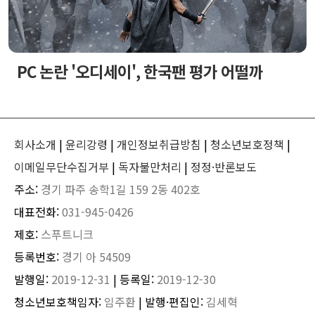
PC 논란 '오디세이', 한국팬 평가 어떨까
회사소개
|
윤리강령
|
개인정보취급방침
|
청소년보호정책
|
이메일무단수집거부
|
독자불만처리
|
정정·반론보도
주소:
경기 파주 송학1길 159 2동 402호
대표전화:
031-945-0426
제호:
스푸트니크
등록번호:
경기 아 54509
발행일:
2019-12-31
| 등록일:
2019-12-30
청소년보호책임자:
임주환
| 발행·편집인:
김세혁