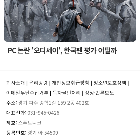
PC 논란 '오디세이', 한국팬 평가 어떨까
회사소개
|
윤리강령
|
개인정보취급방침
|
청소년보호정책
|
이메일무단수집거부
|
독자불만처리
|
정정·반론보도
주소:
경기 파주 송학1길 159 2동 402호
대표전화:
031-945-0426
제호:
스푸트니크
등록번호:
경기 아 54509