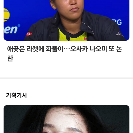
애꿎은 라켓에 화풀이…오사카 나오미 또 논
란
기획기사