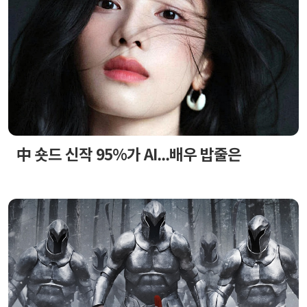
中 숏드 신작 95%가 AI...배우 밥줄은