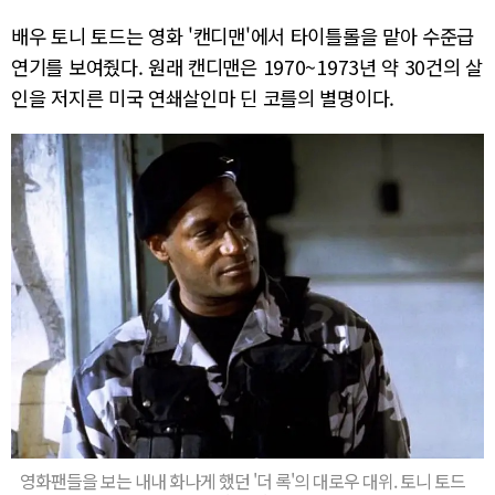
배우 토니 토드는 영화 '캔디맨'에서 타이틀롤을 맡아 수준급
연기를 보여줬다. 원래 캔디맨은 1970~1973년 약 30건의 살
인을 저지른 미국 연쇄살인마 딘 코를의 별명이다.
영화팬들을 보는 내내 화나게 했던 '더 록'의 대로우 대위. 토니 토드