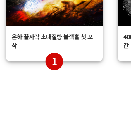
4
은하 끝자락 초대질량 블랙홀 첫 포
간
착
1