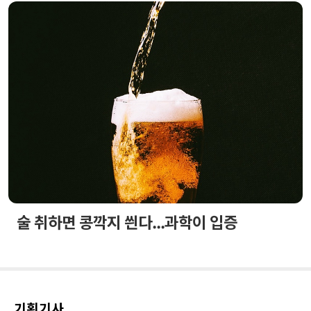
술 취하면 콩깍지 씐다...과학이 입증
기획기사