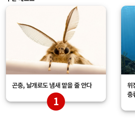
곤충, 날개로도 냄새 맡을 줄 안다
위
충
1