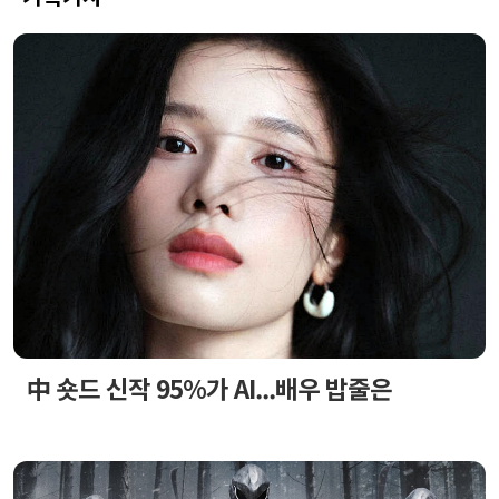
中 숏드 신작 95%가 AI...배우 밥줄은