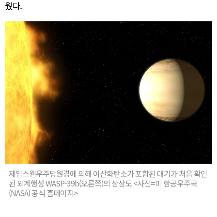
웠다.
제임스웹우주망원경에 의해 이산화탄소가 포함된 대기가 처음 확인
된 외계행성 WASP-39b(오른쪽)의 상상도 <사진=미 항공우주국
(NASA) 공식 홈페이지>