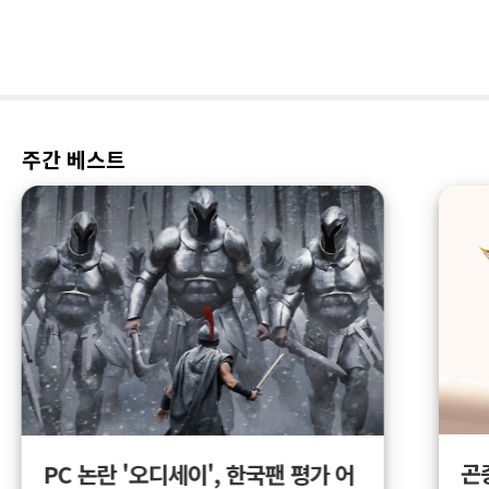
주간 베스트
곤
PC 논란 '오디세이', 한국팬 평가 어