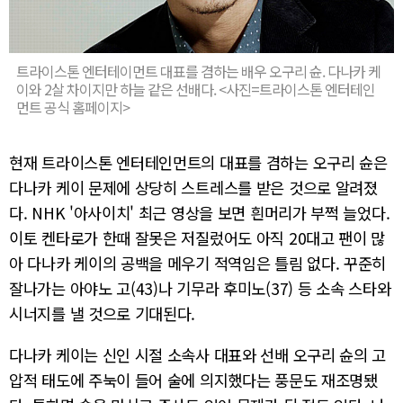
트라이스톤 엔터테이먼트 대표를 겸하는 배우 오구리 슌. 다나카 케
이와 2살 차이지만 하늘 같은 선배다. <사진=트라이스톤 엔터테인
먼트 공식 홈페이지>
현재 트라이스톤 엔터테인먼트의 대표를 겸하는 오구리 슌은
다나카 케이 문제에 상당히 스트레스를 받은 것으로 알려졌
다. NHK '아사이치' 최근 영상을 보면 흰머리가 부쩍 늘었다.
이토 켄타로가 한때 잘못은 저질렀어도 아직 20대고 팬이 많
아 다나카 케이의 공백을 메우기 적역임은 틀림 없다. 꾸준히
잘나가는 아야노 고(43)나 기무라 후미노(37) 등 소속 스타와
시너지를 낼 것으로 기대된다.
다나카 케이는 신인 시절 소속사 대표와 선배 오구리 슌의 고
압적 태도에 주눅이 들어 술에 의지했다는 풍문도 재조명됐