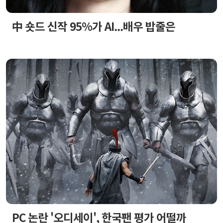
中 숏드 신작 95%가 AI...배우 밥줄은
PC 논란 '오디세이', 한국팬 평가 어떨까