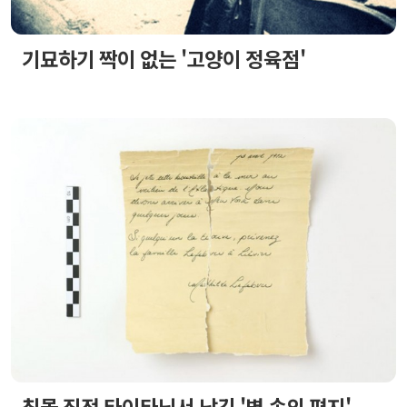
기묘하기 짝이 없는 '고양이 정육점'
침몰 직전 타이타닉서 남긴 '병 속의 편지'