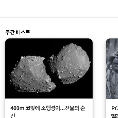
주간 베스트
400m 코앞에 소행성이...전율의 순
PC
간
떨