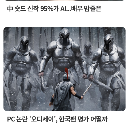
中 숏드 신작 95%가 AI...배우 밥줄은
PC 논란 '오디세이', 한국팬 평가 어떨까