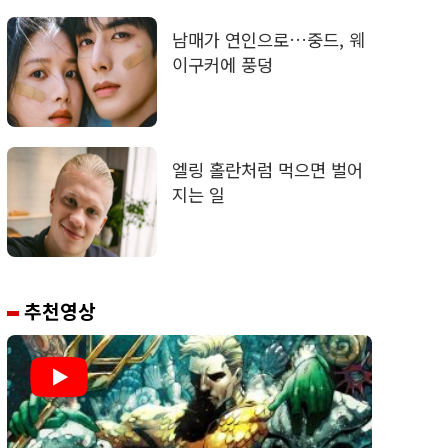
남매가 연인으로…중드, 웨
이구커에 풍덩
엘링 홀란처럼 먹으면 벌어
지는 일
추천영상