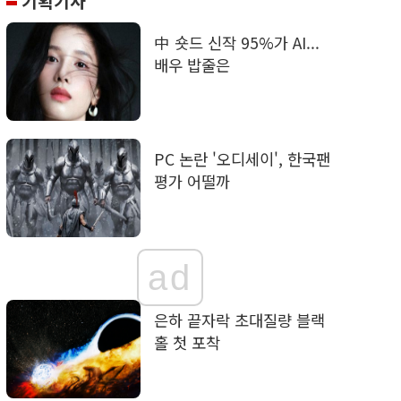
기획기사
中 숏드 신작 95%가 AI...
배우 밥줄은
PC 논란 '오디세이', 한국팬
평가 어떨까
ad
은하 끝자락 초대질량 블랙
홀 첫 포착