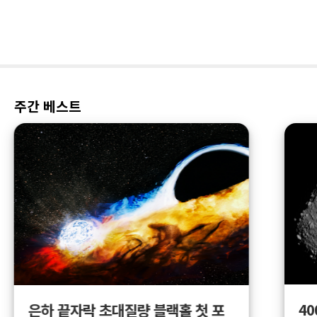
주간 베스트
4
은하 끝자락 초대질량 블랙홀 첫 포