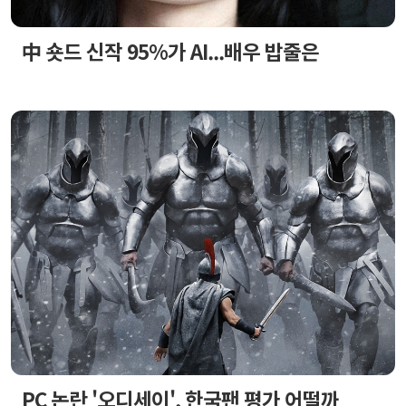
中 숏드 신작 95%가 AI...배우 밥줄은
PC 논란 '오디세이', 한국팬 평가 어떨까