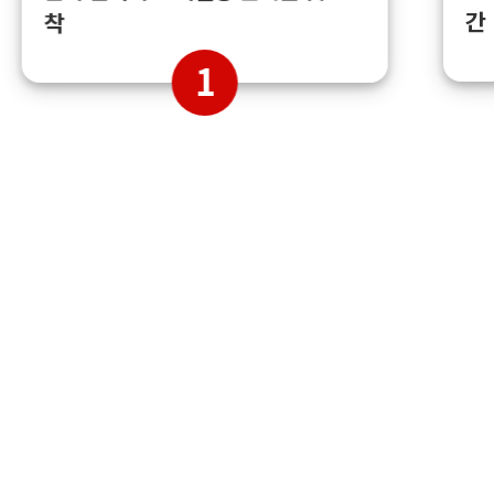
간
착
1