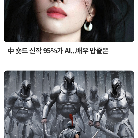
中 숏드 신작 95%가 AI...배우 밥줄은