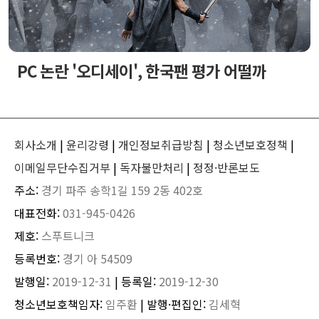
PC 논란 '오디세이', 한국팬 평가 어떨까
회사소개
|
윤리강령
|
개인정보취급방침
|
청소년보호정책
|
이메일무단수집거부
|
독자불만처리
|
정정·반론보도
주소:
경기 파주 송학1길 159 2동 402호
대표전화:
031-945-0426
제호:
스푸트니크
등록번호:
경기 아 54509
발행일:
2019-12-31
| 등록일:
2019-12-30
청소년보호책임자:
임주환
| 발행·편집인:
김세혁