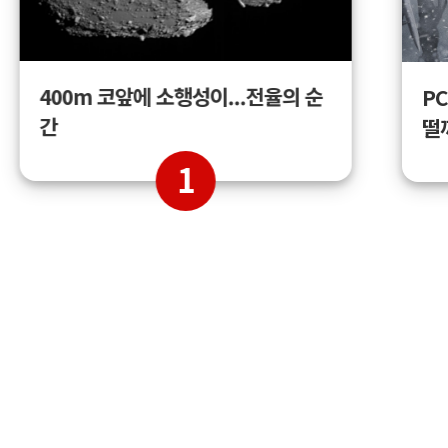
400m 코앞에 소행성이...전율의 순
PC
간
떨
1