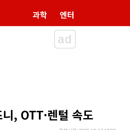
과학
엔터
ad
니, OTT·렌털 속도