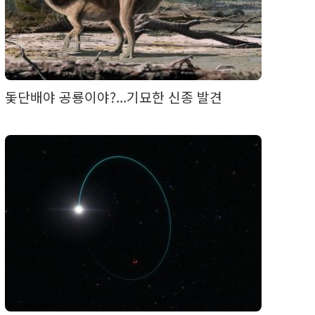
돛단배야 공룡이야?...기묘한 신종 발견