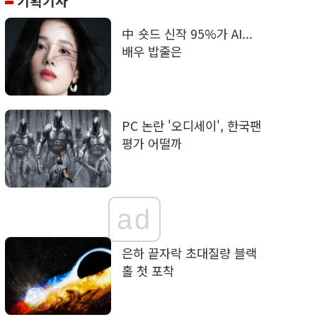
기획기사
中 숏드 신작 95%가 AI...
배우 밥줄은
PC 논란 '오디세이', 한국팬
평가 어떨까
ad
은하 끝자락 초대질량 블랙
홀 첫 포착