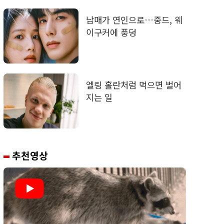
남매가 연인으로…중드, 웨
이구커에 풍덩
엘링 홀란처럼 먹으면 벌어
지는 일
추천영상