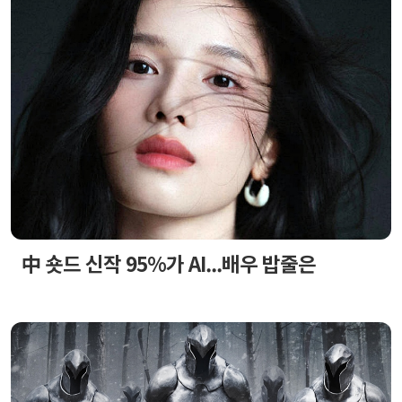
中 숏드 신작 95%가 AI...배우 밥줄은