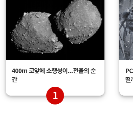
400m 코앞에 소행성이...전율의 순
PC
간
떨
1