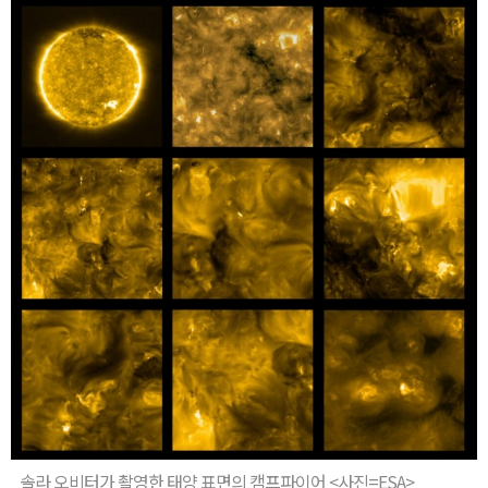
솔라 오비터가 촬영한 태양 표면의 캠프파이어 <사진=ESA>