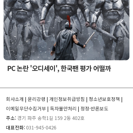
PC 논란 '오디세이', 한국팬 평가 어떨까
회사소개
|
윤리강령
|
개인정보취급방침
|
청소년보호정책
|
이메일무단수집거부
|
독자불만처리
|
정정·반론보도
주소:
경기 파주 송학1길 159 2동 402호
대표전화:
031-945-0426