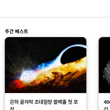
주간 베스트
4
은하 끝자락 초대질량 블랙홀 첫 포
간
착