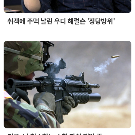
취객에 주먹 날린 우디 해럴슨 '정당방위'