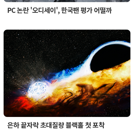
PC 논란 '오디세이', 한국팬 평가 어떨까
은하 끝자락 초대질량 블랙홀 첫 포착