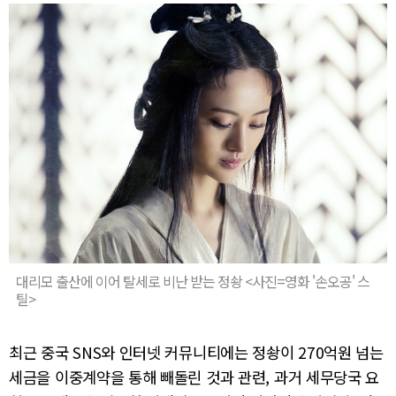
대리모 출산에 이어 탈세로 비난 받는 정솽 <사진=영화 '손오공' 스
틸>
최근 중국 SNS와 인터넷 커뮤니티에는 정솽이 270억원 넘는
세금을 이중계약을 통해 빼돌린 것과 관련, 과거 세무당국 요