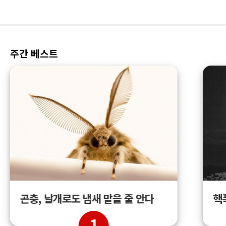
주간 베스트
곤충, 날개로도 냄새 맡을 줄 안다
핵
1