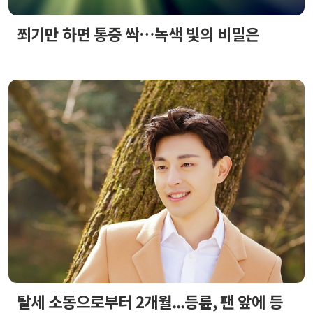
쬐기만 하면 통증 싹…녹색 빛의 비밀은
탈세 소동으로부터 2개월...등륜, 팬 앞에 등