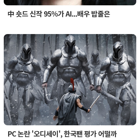
中 숏드 신작 95%가 AI...배우 밥줄은
PC 논란 '오디세이', 한국팬 평가 어떨까