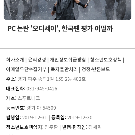
PC 논란 '오디세이', 한국팬 평가 어떨까
회사소개
|
윤리강령
|
개인정보취급방침
|
청소년보호정책
|
이메일무단수집거부
|
독자불만처리
|
정정·반론보도
주소:
경기 파주 송학1길 159 2동 402호
대표전화:
031-945-0426
제호:
스푸트니크
등록번호:
경기 아 54509
발행일:
2019-12-31
| 등록일:
2019-12-30
청소년보호책임자:
임주환
| 발행·편집인:
김세혁