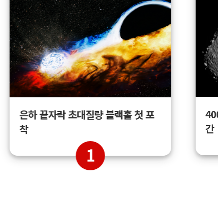
4
은하 끝자락 초대질량 블랙홀 첫 포
간
착
1