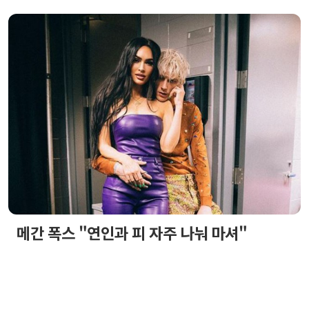
메간 폭스 "연인과 피 자주 나눠 마셔"