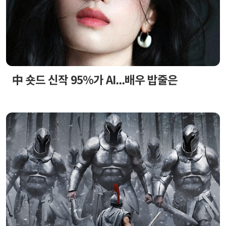
中 숏드 신작 95%가 AI...배우 밥줄은