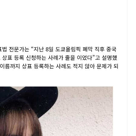
표법 전문가는 “지난 8일 도쿄올림픽 폐막 직후 중국
로 상표 등록 신청하는 사례가 줄을 이었다”고 설명했
 이름까지 상표 등록하는 사례도 적지 않아 문제가 되