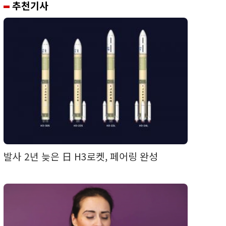
추천기사
발사 2년 늦은 日 H3로켓, 페어링 완성