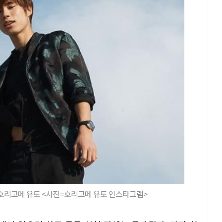
리고메 유토 <사진=호리고메 유토 인스타그램>