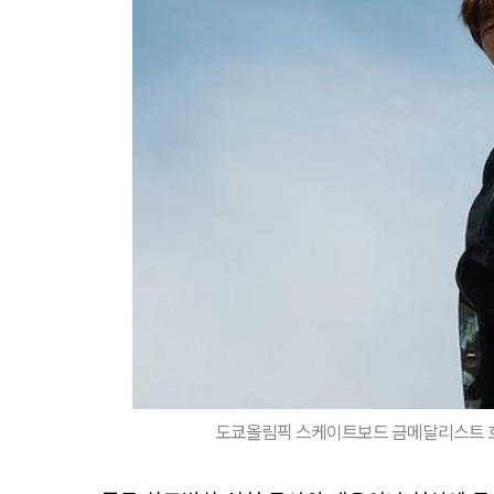
도쿄올림픽 스케이트보드 금메달리스트 호