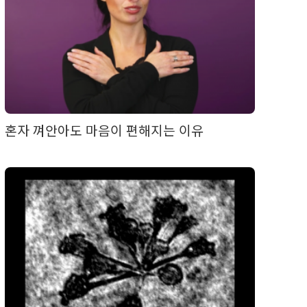
혼자 껴안아도 마음이 편해지는 이유