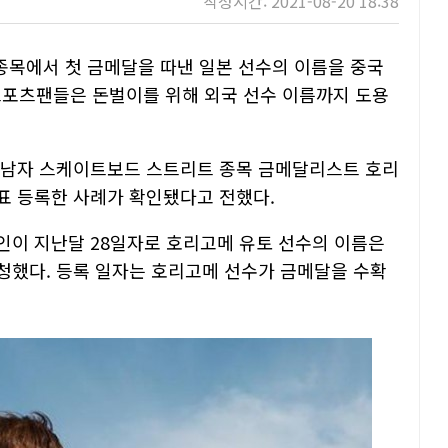
작성시간: 2021-08-20 18:38
목에서 첫 금메달을 따낸 일본 선수의 이름을 중국
스포츠팬들은 돈벌이를 위해 외국 선수 이름까지 도용
픽 남자 스케이트보드 스트리트 종목 금메달리스트 호리
상표 등록한 사례가 확인됐다고 전했다.
개인이 지난달 28일자로 호리고메 유토 선수의 이름은
신청했다. 등록 일자는 호리고메 선수가 금메달을 수확