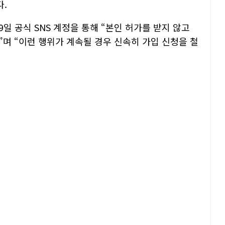
.
 공식 SNS 계정을 통해 “본인 허가를 받지 않고
며 “이런 행위가 계속될 경우 신속히 가입 신청을 철