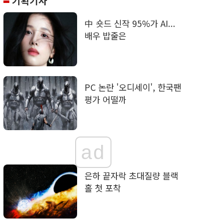
기획기사
中 숏드 신작 95%가 AI...
배우 밥줄은
PC 논란 '오디세이', 한국팬
평가 어떨까
ad
은하 끝자락 초대질량 블랙
홀 첫 포착