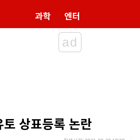
과학
엔터
ad
유토 상표등록 논란