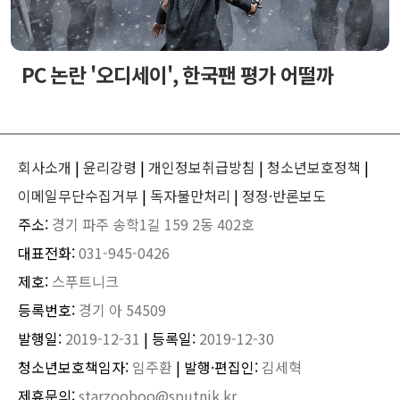
PC 논란 '오디세이', 한국팬 평가 어떨까
회사소개
|
윤리강령
|
개인정보취급방침
|
청소년보호정책
|
이메일무단수집거부
|
독자불만처리
|
정정·반론보도
주소:
경기 파주 송학1길 159 2동 402호
대표전화:
031-945-0426
제호:
스푸트니크
등록번호:
경기 아 54509
발행일:
2019-12-31
| 등록일:
2019-12-30
청소년보호책임자:
임주환
| 발행·편집인:
김세혁
제휴문의:
starzooboo@sputnik.kr