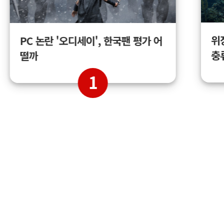
위
PC 논란 '오디세이', 한국팬 평가 어
충
떨까
1