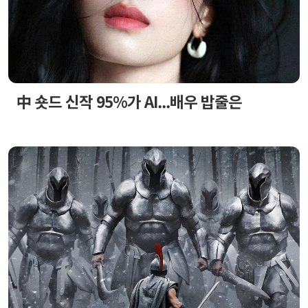
中 숏드 신작 95%가 AI...배우 밥줄은