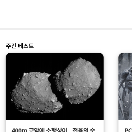
주간 베스트
400m 코앞에 소행성이...전율의 순
PC