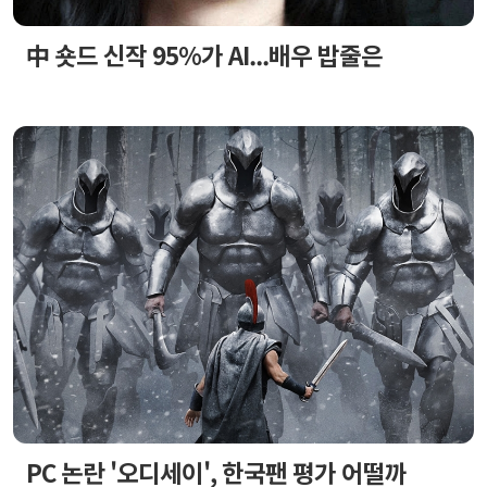
中 숏드 신작 95%가 AI...배우 밥줄은
PC 논란 '오디세이', 한국팬 평가 어떨까