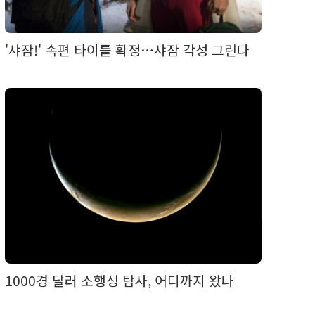
'샤잠!' 속편 타이틀 확정…샤잠 각성 그린다
1000경 달러 소행성 탐사, 어디까지 왔나