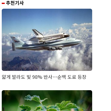
추천기사
얇게 발라도 빛 98% 반사…순백 도료 등장