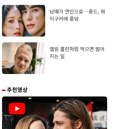
남매가 연인으로…중드, 웨
이구커에 풍덩
엘링 홀란처럼 먹으면 벌어
지는 일
추천영상