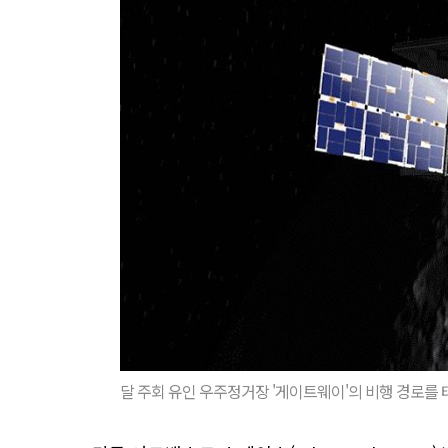
달 주회 유인 우주정거장 '게이트웨이'의 비행 경로를 