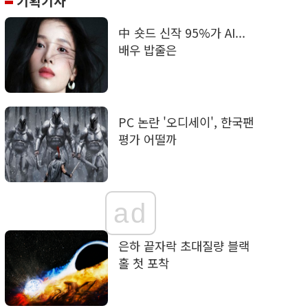
기획기사
中 숏드 신작 95%가 AI...
배우 밥줄은
PC 논란 '오디세이', 한국팬
평가 어떨까
ad
은하 끝자락 초대질량 블랙
홀 첫 포착