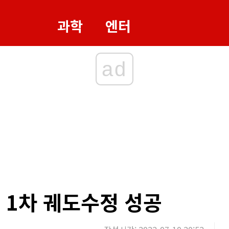
과학
엔터
ad
, 1차 궤도수정 성공