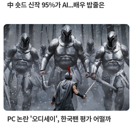
中 숏드 신작 95%가 AI...배우 밥줄은
PC 논란 '오디세이', 한국팬 평가 어떨까