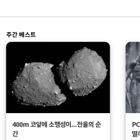
주간 베스트
400m 코앞에 소행성이...전율의 순
PC
간
떨