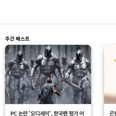
주간 베스트
곤
PC 논란 '오디세이', 한국팬 평가 어