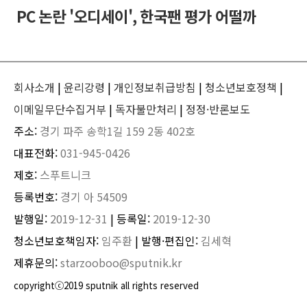
PC 논란 '오디세이', 한국팬 평가 어떨까
회사소개
|
윤리강령
|
개인정보취급방침
|
청소년보호정책
|
이메일무단수집거부
|
독자불만처리
|
정정·반론보도
주소:
경기 파주 송학1길 159 2동 402호
대표전화:
031-945-0426
제호:
스푸트니크
등록번호:
경기 아 54509
발행일:
2019-12-31
| 등록일:
2019-12-30
청소년보호책임자:
임주환
| 발행·편집인:
김세혁
제휴문의:
starzooboo@sputnik.kr
copyrightⓒ2019 sputnik all rights reserved