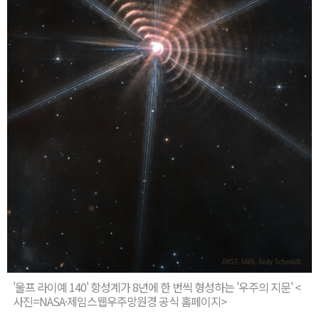
'울프 라이예 140' 항성계가 8년에 한 번씩 형성하는 '우주의 지문' <
사진=NASA·제임스웹우주망원경 공식 홈페이지>