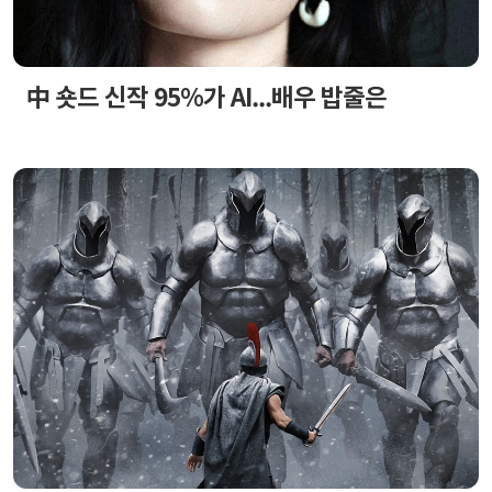
中 숏드 신작 95%가 AI...배우 밥줄은