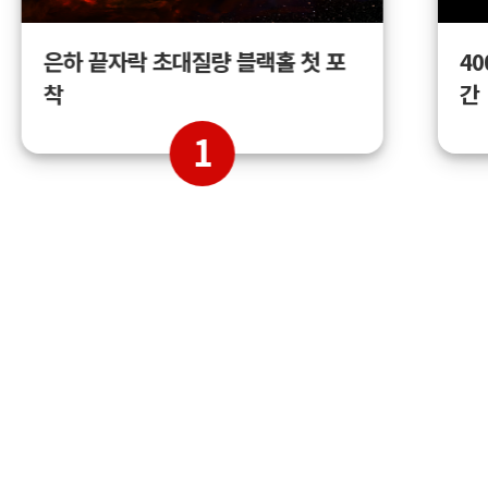
4
은하 끝자락 초대질량 블랙홀 첫 포
간
착
1