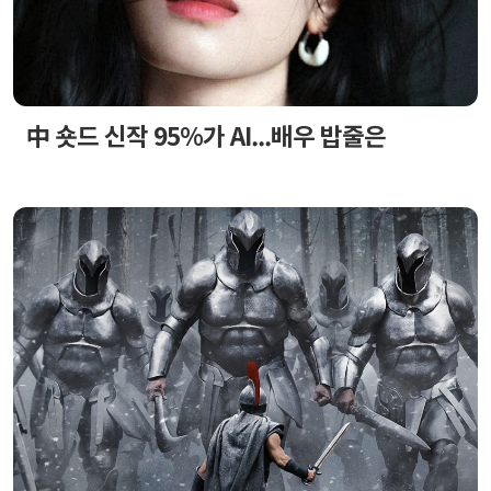
中 숏드 신작 95%가 AI...배우 밥줄은