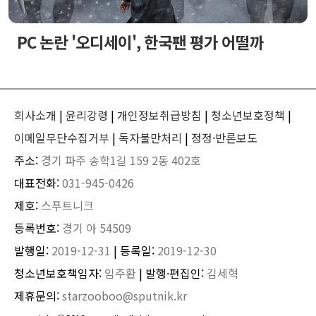
PC 논란 '오디세이', 한국팬 평가 어떨까
회사소개
|
윤리강령
|
개인정보취급방침
|
청소년보호정책
|
이메일무단수집거부
|
독자불만처리
|
정정·반론보도
주소:
경기 파주 송학1길 159 2동 402호
대표전화:
031-945-0426
제호:
스푸트니크
등록번호:
경기 아 54509
발행일:
2019-12-31
| 등록일:
2019-12-30
청소년보호책임자:
임주환
| 발행·편집인:
김세혁
제휴문의:
starzooboo@sputnik.kr