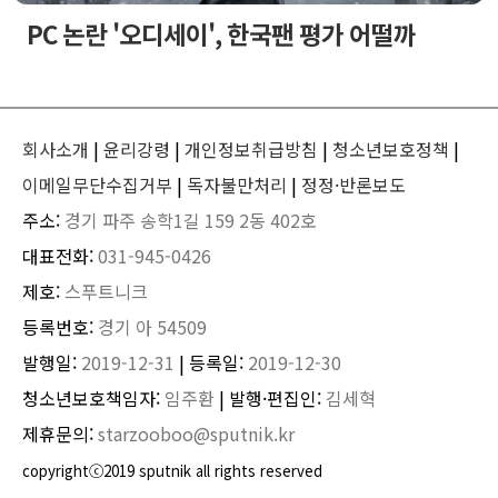
PC 논란 '오디세이', 한국팬 평가 어떨까
회사소개
|
윤리강령
|
개인정보취급방침
|
청소년보호정책
|
이메일무단수집거부
|
독자불만처리
|
정정·반론보도
주소:
경기 파주 송학1길 159 2동 402호
대표전화:
031-945-0426
제호:
스푸트니크
등록번호:
경기 아 54509
발행일:
2019-12-31
| 등록일:
2019-12-30
청소년보호책임자:
임주환
| 발행·편집인:
김세혁
제휴문의:
starzooboo@sputnik.kr
copyrightⓒ2019 sputnik all rights reserved