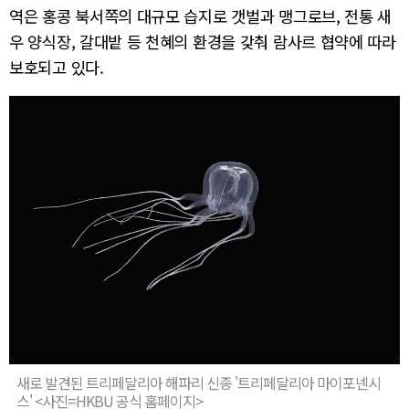
역은 홍콩 북서쪽의 대규모 습지로 갯벌과 맹그로브, 전통 새
우 양식장, 갈대밭 등 천혜의 환경을 갖춰 람사르 협약에 따라
보호되고 있다.
새로 발견된 트리페달리아 해파리 신종 '트리페달리아 마이포넨시
스' <사진=HKBU 공식 홈페이지>