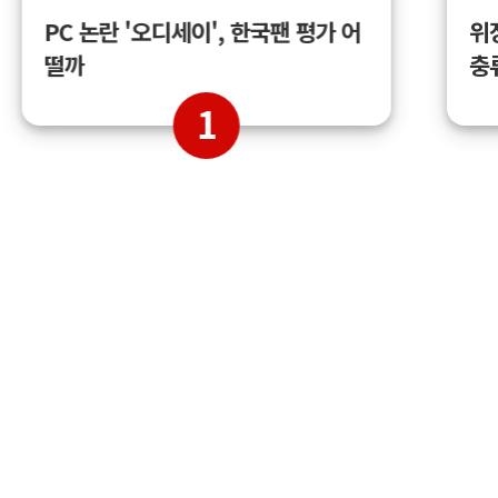
위
PC 논란 '오디세이', 한국팬 평가 어
충
떨까
1