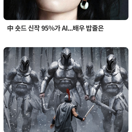
中 숏드 신작 95%가 AI...배우 밥줄은