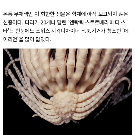
온통 무채색인 이 희한한 생물은 학계에 아직 보고되지 않은
신종이다. 다리가 20개나 달린 '앤탁틱 스트로베리 페더 스
타'는 한눈에도 스위스 시각디자이너 H.R.기거가 창조한 '에
이리언'을 많이 닮았다.