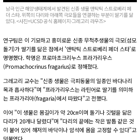
남극 인근 해양생태계에서 발견된 신종 생물 앤탁틱 스트로베리 페
더 스타. 위쪽의 다리와 아래쪽 극모들을 연결하는 부분이 딸기를 닮
았다. <사진=UCSD 공식 홈페이지·그레고리 라우즈>
연구팀은 이 기묘하고 흥미로운 신종 무척추생물의 극모(섬모
돌기)가 딸기를 닮은 점에서 '앤탁틱 스트로베리 페더 스타'로
명명했다. 학명은 프로마초크리누스 프라가리우스
(Promachocrinus fragarius)로 정해졌다.
그레고리 교수는 "신종 생물은 극피동물의 일종인 바다나리
목과 흡사하다"며 "프라가리우스는 라틴어로 딸기를 의미하
는 프라가리아(fragaria)에서 따왔다"고 전했다.
이어 "이 생물은 몸길이가 약 20㎝이며 돌기나 깃털을 닮은
다리가 20개나 달렸다"며 "다리의 끝에는 작은 발톱 같은 것
이 붙어 있어 해저의 바닥이나 암석에 몸을 고정할 수 있다"고
덧붙였다.