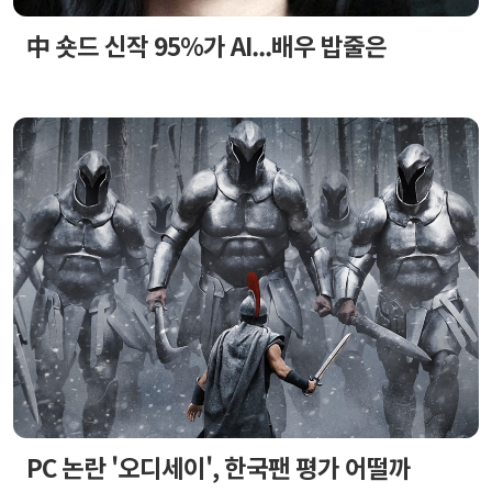
中 숏드 신작 95%가 AI...배우 밥줄은
PC 논란 '오디세이', 한국팬 평가 어떨까