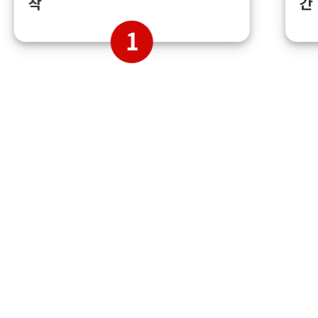
간
착
1