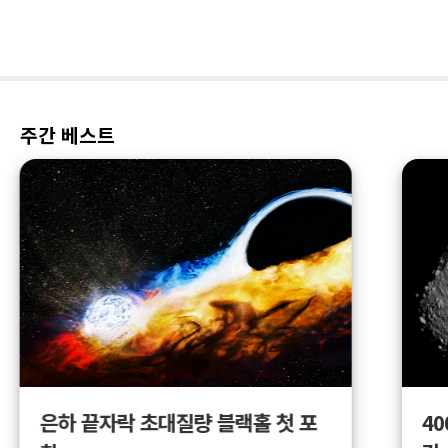
주간 베스트
4
은하 끝자락 초대질량 블랙홀 첫 포