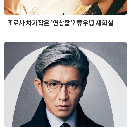
조로사 차기작은 '연삼합'? 류우녕 재회설