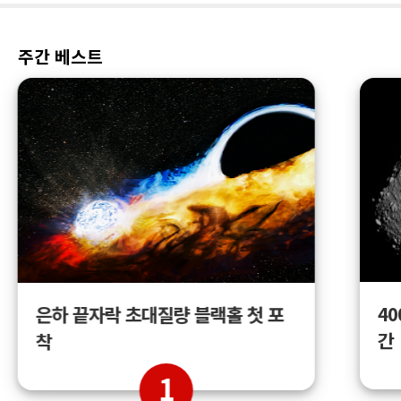
주간 베스트
4
은하 끝자락 초대질량 블랙홀 첫 포
간
착
1