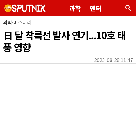
search
과학
엔터
과학·미스터리
日 달 착륙선 발사 연기...10호 태
풍 영향
2023-08-28 11:47