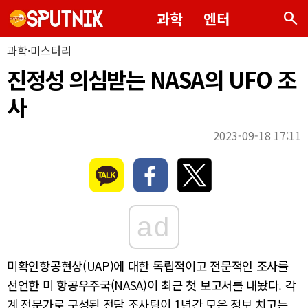
search
과학
엔터
과학·미스터리
진정성 의심받는 NASA의 UFO 조
사
2023-09-18 17:11
ad
미확인항공현상(UAP)에 대한 독립적이고 전문적인 조사를
선언한 미 항공우주국(NASA)이 최근 첫 보고서를 내놨다. 각
계 전문가로 구성된 전담 조사팀이 1년간 모은 정보 치고는