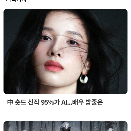
中 숏드 신작 95%가 AI...배우 밥줄은