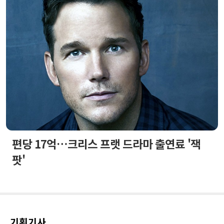
편당 17억…크리스 프랫 드라마 출연료 '잭
팟'
기획기사