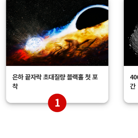
4
은하 끝자락 초대질량 블랙홀 첫 포
간
착
1