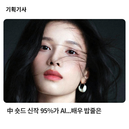
기획기사
中 숏드 신작 95%가 AI...배우 밥줄은