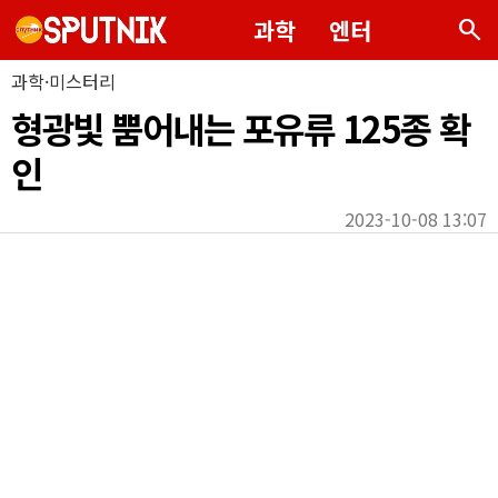
search
과학
엔터
과학·미스터리
형광빛 뿜어내는 포유류 125종 확
인
2023-10-08 13:07