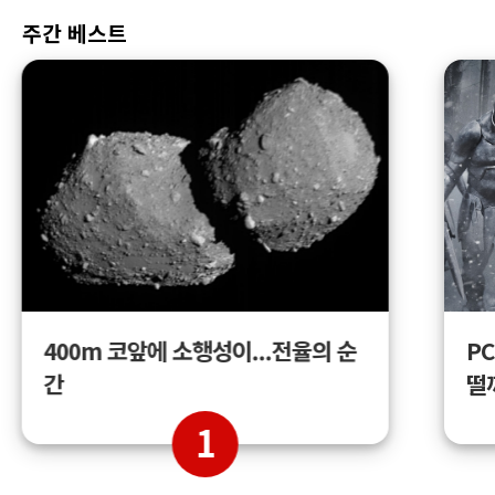
주간 베스트
400m 코앞에 소행성이...전율의 순
PC
간
떨
1