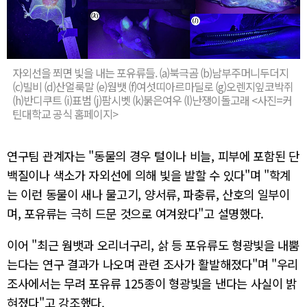
자외선을 쬐면 빛을 내는 포유류들. (a)북극곰 (b)남부주머니두더지
(c)빌비 (d)산얼룩말 (e)웜뱃 (f)여섯띠아르마딜로 (g)오렌지잎코박쥐
(h)반디쿠트 (i)표범 (j)팜시벳 (k)붉은여우 (l)난쟁이돌고래 <사진=커
틴대학교 공식 홈페이지>
연구팀 관계자는 "동물의 경우 털이나 비늘, 피부에 포함된 단
백질이나 색소가 자외선에 의해 빛을 발할 수 있다"며 "학계
는 이런 동물이 새나 물고기, 양서류, 파충류, 산호의 일부이
며, 포유류는 극히 드문 것으로 여겨왔다"고 설명했다.
이어 "최근 웜뱃과 오리너구리, 삵 등 포유류도 형광빛을 내뿜
는다는 연구 결과가 나오며 관련 조사가 활발해졌다"며 "우리
조사에서는 무려 포유류 125종이 형광빛을 낸다는 사실이 밝
혀졌다"고 강조했다.