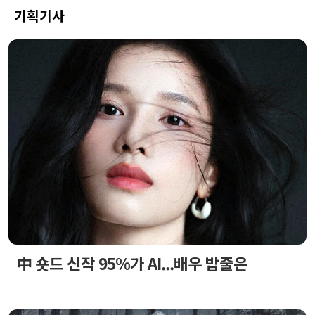
기획기사
中 숏드 신작 95%가 AI...배우 밥줄은