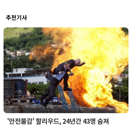
추천기사
'안전불감' 할리우드, 24년간 43명 숨져