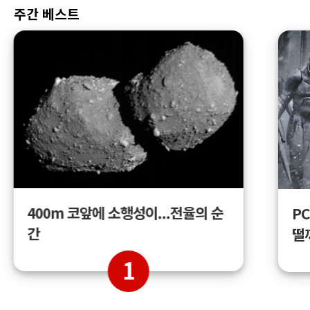
주간 베스트
400m 코앞에 소행성이...전율의 순
PC
간
떨
1