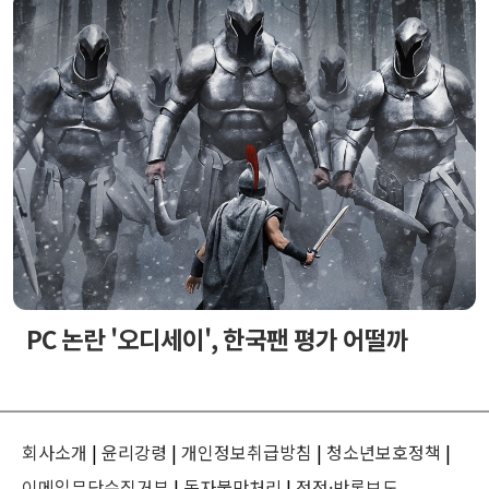
PC 논란 '오디세이', 한국팬 평가 어떨까
회사소개
|
윤리강령
|
개인정보취급방침
|
청소년보호정책
|
이메일무단수집거부
|
독자불만처리
|
정정·반론보도