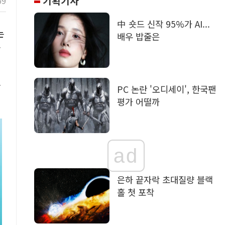
기획기사
59
中 숏드 신작 95%가 AI...
는
배우 밥줄은
꼽
속
PC 논란 '오디세이', 한국팬
평가 어떨까
ad
은하 끝자락 초대질량 블랙
홀 첫 포착