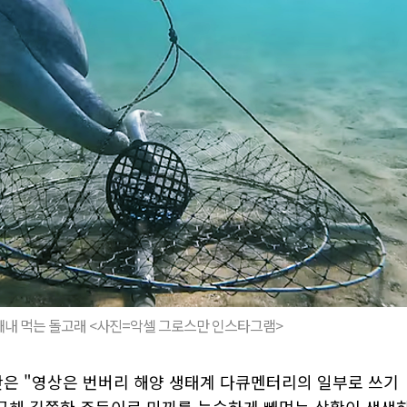
빼내 먹는 돌고래 <사진=악셀 그로스만 인스타그램>
은 "영상은 번버리 해양 생태계 다큐멘터리의 일부로 쓰기