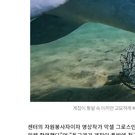
게잡이 통발 속 미끼만 교묘하게 
센터의 자원봉사자이자 영상작가 악셀 그로스만