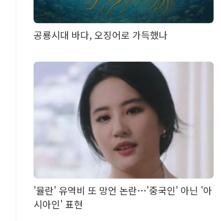
공룡시대 바다, 오징어로 가득했나
'뮬란' 유역비 또 망언 논란…'중국인' 아닌 '아
시아인' 표현