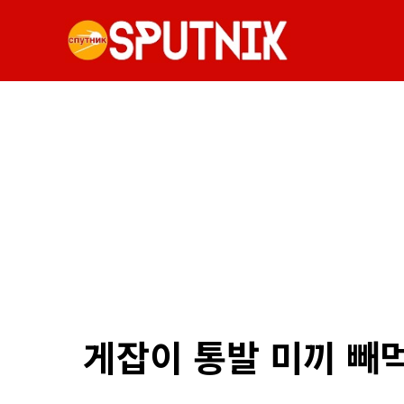
게잡이 통발 미끼 빼