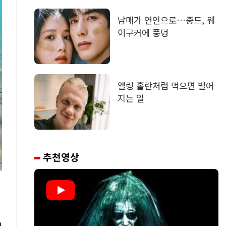
남매가 연인으로…중드, 웨
이구커에 풍덩
엘링 홀란처럼 먹으면 벌어
지는 일
추천영상