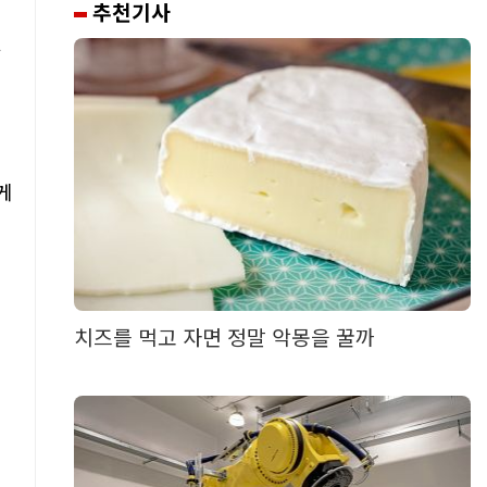
추천기사
라
게
치즈를 먹고 자면 정말 악몽을 꿀까