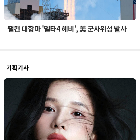
팰컨 대항마 '델타4 헤비', 美 군사위성 발사
기획기사