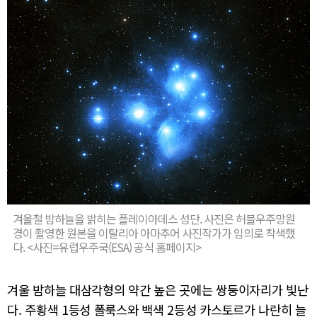
겨울철 밤하늘을 밝히는 플레이아데스 성단. 사진은 허블우주망원
경이 촬영한 원본을 이탈리아 아마추어 사진작가가 임의로 착색했
다. <사진=유럽우주국(ESA) 공식 홈페이지>
겨울 밤하늘 대삼각형의 약간 높은 곳에는 쌍둥이자리가 빛난
다. 주황색 1등성 폴룩스와 백색 2등성 카스토르가 나란히 늘