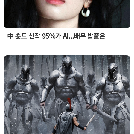
中 숏드 신작 95%가 AI...배우 밥줄은