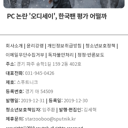
PC 논란 '오디세이', 한국팬 평가 어떨까
회사소개
|
윤리강령
|
개인정보취급방침
|
청소년보호정책
|
이메일무단수집거부
|
독자불만처리
|
정정·반론보도
주소:
경기 파주 송학1길 159 2동 402호
대표전화:
031-945-0426
제호:
스푸트니크
등록번호:
경기 아 54509
발행일:
2019-12-31
| 등록일:
2019-12-30
청소년보호책임자:
임주환
| 발행·편집인:
김세혁
제휴문의:
starzooboo@sputnik.kr