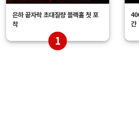
4
은하 끝자락 초대질량 블랙홀 첫 포
간
착
1