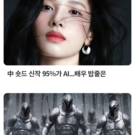
中 숏드 신작 95%가 AI...배우 밥줄은