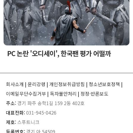
PC 논란 '오디세이', 한국팬 평가 어떨까
회사소개
|
윤리강령
|
개인정보취급방침
|
청소년보호정책
|
이메일무단수집거부
|
독자불만처리
|
정정·반론보도
주소:
경기 파주 송학1길 159 2동 402호
대표전화:
031-945-0426
제호:
스푸트니크
등록번호:
경기 아 54509