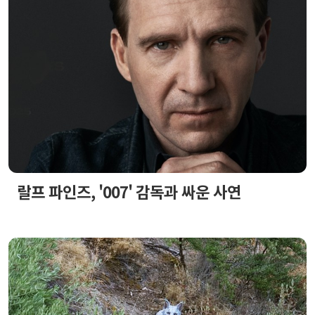
랄프 파인즈, '007' 감독과 싸운 사연