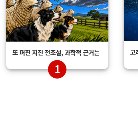
고
또 퍼진 지진 전조설, 과학적 근거는
1