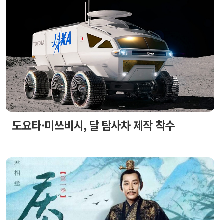
도요타·미쓰비시, 달 탐사차 제작 착수