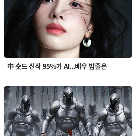
中 숏드 신작 95%가 AI...배우 밥줄은