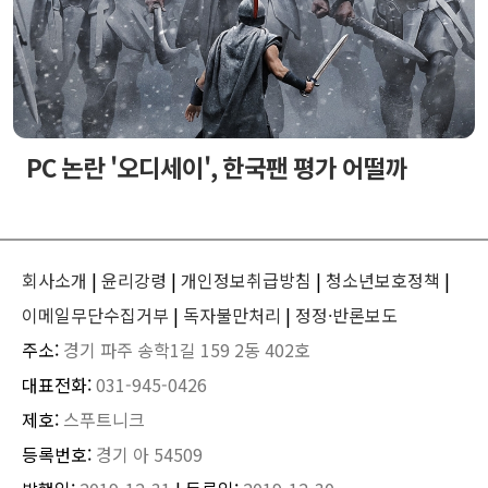
PC 논란 '오디세이', 한국팬 평가 어떨까
회사소개
|
윤리강령
|
개인정보취급방침
|
청소년보호정책
|
이메일무단수집거부
|
독자불만처리
|
정정·반론보도
주소:
경기 파주 송학1길 159 2동 402호
대표전화:
031-945-0426
제호:
스푸트니크
등록번호:
경기 아 54509