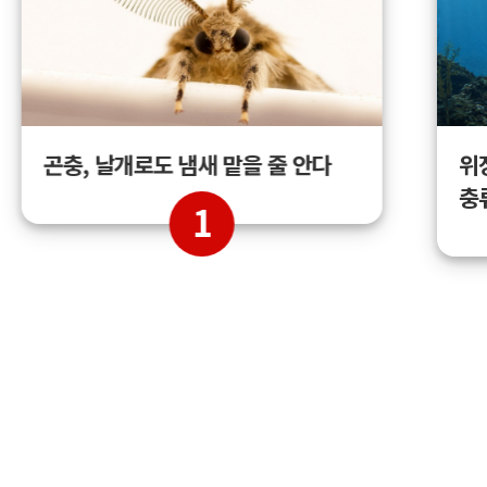
곤충, 날개로도 냄새 맡을 줄 안다
위
충
1