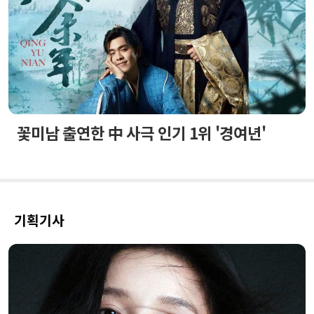
꽃미남 출연한 中 사극 인기 1위 '경여년'
기획기사