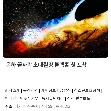
은하 끝자락 초대질량 블랙홀 첫 포착
회사소개
|
윤리강령
|
개인정보취급방침
|
청소년보호정책
|
이메일무단수집거부
|
독자불만처리
|
정정·반론보도
주소:
경기 파주 송학1길 159 2동 402호