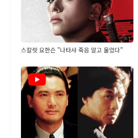
스칼렛 요한슨 "나타샤 죽음 알고 울었다"