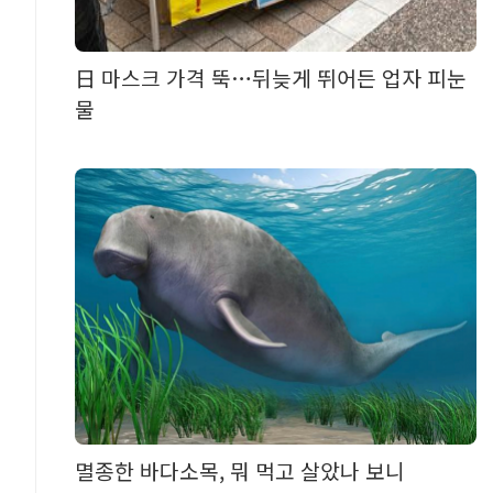
日 마스크 가격 뚝…뒤늦게 뛰어든 업자 피눈
물
멸종한 바다소목, 뭐 먹고 살았나 보니