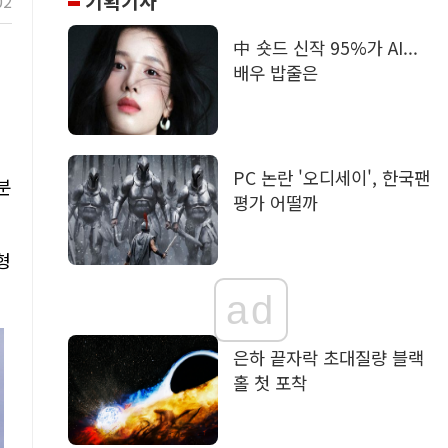
기획기사
02
中 숏드 신작 95%가 AI...
배우 밥줄은
PC 논란 '오디세이', 한국팬
분
평가 어떨까
형
ad
은하 끝자락 초대질량 블랙
홀 첫 포착