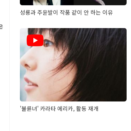
성룡과 주윤발이 작품 같이 안 하는 이유
은
'불륜녀' 카라타 에리카, 활동 재개