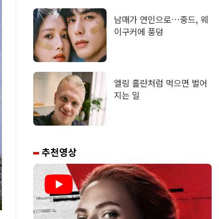
남매가 연인으로…중드, 웨
이구커에 풍덩
엘링 홀란처럼 먹으면 벌어
지는 일
추천영상