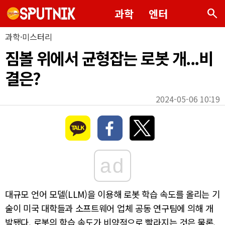
search
과학
엔터
과학·미스터리
짐볼 위에서 균형잡는 로봇 개...비
결은?
2024-05-06 10:19
ad
대규모 언어 모델(LLM)을 이용해 로봇 학습 속도를 올리는 기
술이 미국 대학들과 소프트웨어 업체 공동 연구팀에 의해 개
발됐다. 로봇의 학습 속도가 비약적으로 빨라지는 것은 물론,