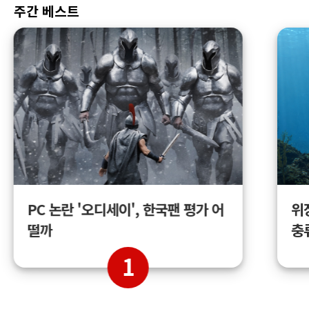
주간 베스트
위
PC 논란 '오디세이', 한국팬 평가 어
충
떨까
1