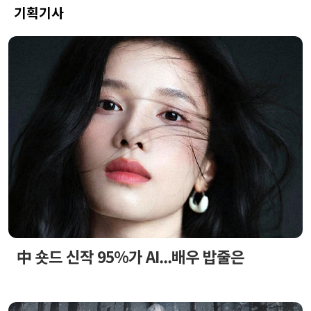
기획기사
中 숏드 신작 95%가 AI...배우 밥줄은