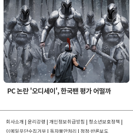
PC 논란 '오디세이', 한국팬 평가 어떨까
회사소개
|
윤리강령
|
개인정보취급방침
|
청소년보호정책
|
이메일무단수집거부
|
독자불만처리
|
정정·반론보도