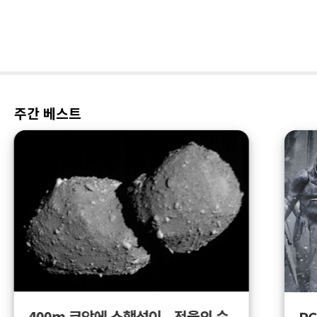
주간 베스트
400m 코앞에 소행성이...전율의 순
PC