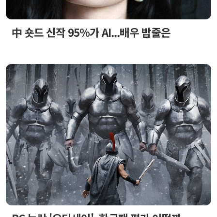
中 숏드 신작 95%가 AI...배우 밥줄은