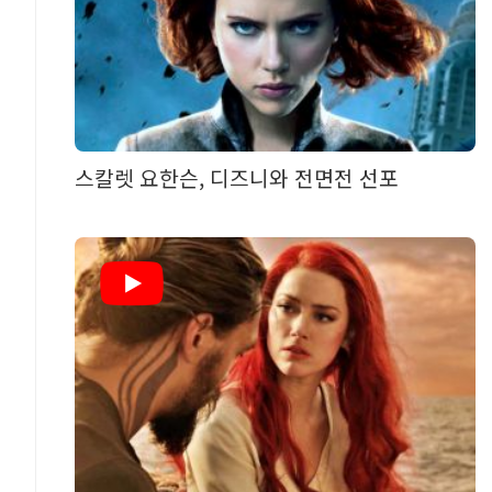
스칼렛 요한슨, 디즈니와 전면전 선포
력