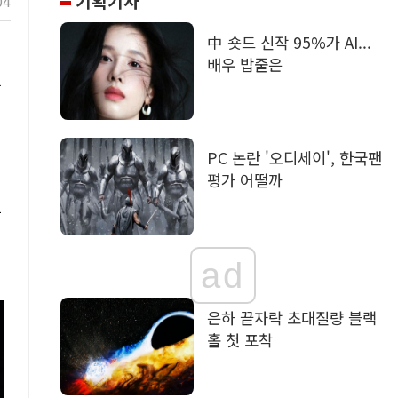
기획기사
04
中 숏드 신작 95%가 AI...
배우 밥줄은
는
PC 논란 '오디세이', 한국팬
평가 어떨까
알
ad
은하 끝자락 초대질량 블랙
홀 첫 포착