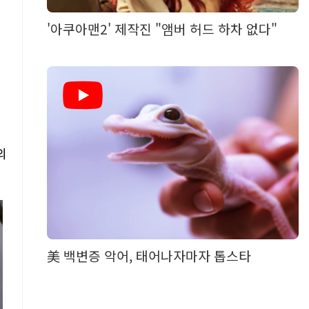
'아쿠아맨2' 제작진 "앰버 허드 하차 없다"
의
美 백변증 악어, 태어나자마자 톱스타