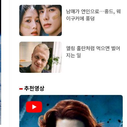
남매가 연인으로…중드, 웨
이구커에 풍덩
엘링 홀란처럼 먹으면 벌어
지는 일
추천영상