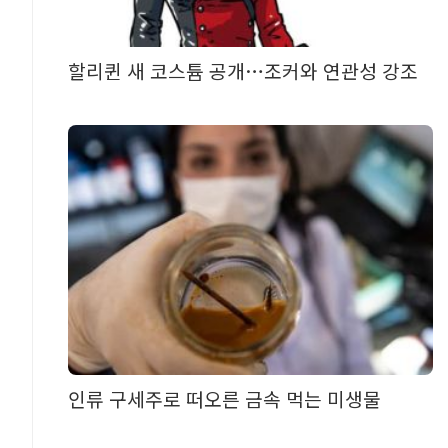
할리퀸 새 코스튬 공개…조커와 연관성 강조
인류 구세주로 떠오른 금속 먹는 미생물