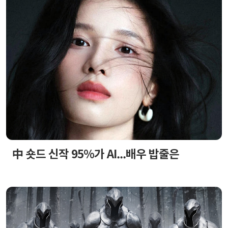
中 숏드 신작 95%가 AI...배우 밥줄은