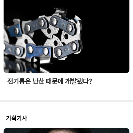
전기톱은 난산 때문에 개발됐다?
기획기사