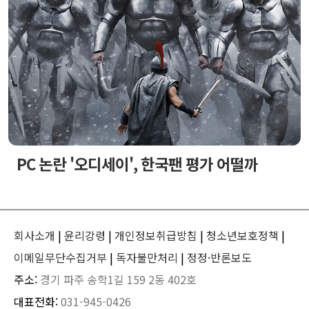
PC 논란 '오디세이', 한국팬 평가 어떨까
회사소개
|
윤리강령
|
개인정보취급방침
|
청소년보호정책
|
이메일무단수집거부
|
독자불만처리
|
정정·반론보도
주소:
경기 파주 송학1길 159 2동 402호
대표전화:
031-945-0426