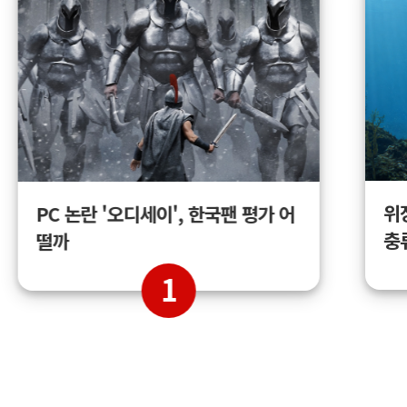
위
PC 논란 '오디세이', 한국팬 평가 어
충
떨까
1