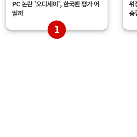
위
PC 논란 '오디세이', 한국팬 평가 어
충
떨까
1