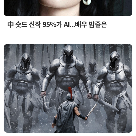
中 숏드 신작 95%가 AI...배우 밥줄은