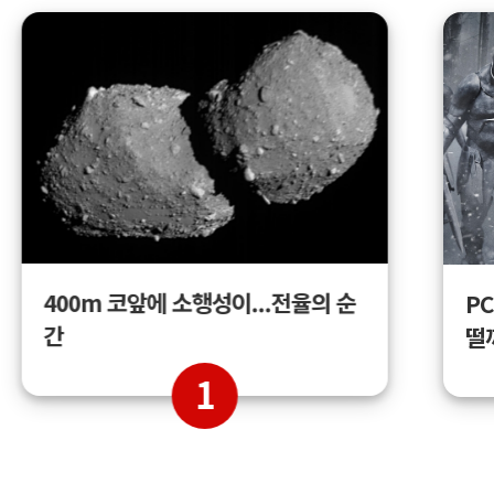
400m 코앞에 소행성이...전율의 순
PC
간
떨
1