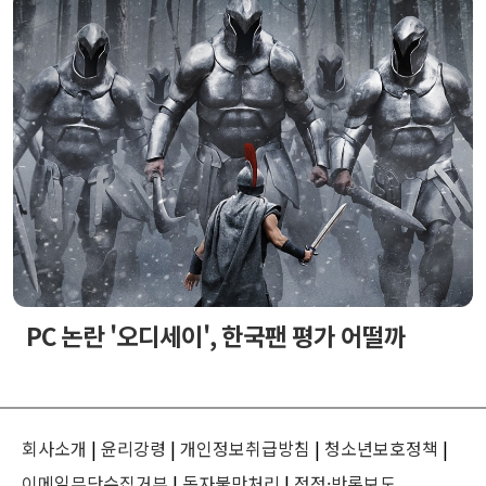
PC 논란 '오디세이', 한국팬 평가 어떨까
회사소개
|
윤리강령
|
개인정보취급방침
|
청소년보호정책
|
이메일무단수집거부
|
독자불만처리
|
정정·반론보도