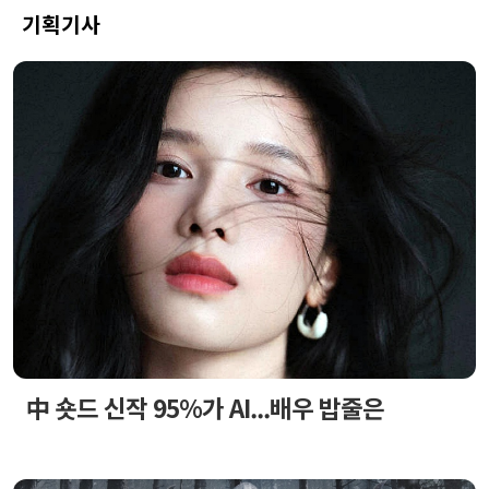
기획기사
中 숏드 신작 95%가 AI...배우 밥줄은