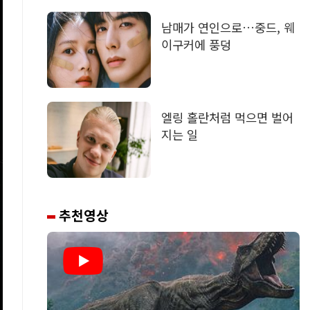
남매가 연인으로…중드, 웨
이구커에 풍덩
엘링 홀란처럼 먹으면 벌어
지는 일
추천영상