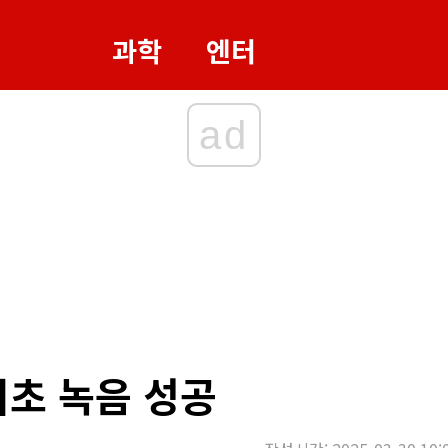
과학
엔터
ad
최초 녹음 성공