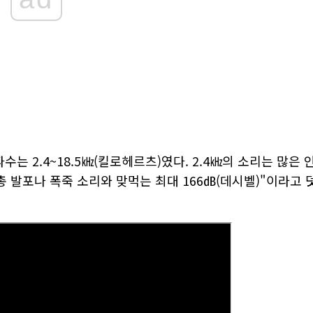
수는 2.4~18.5㎑(킬로헤르츠)였다. 2.4㎑의 소리는 많은 
 발포나 폭죽 소리와 맞먹는 최대 166㏈(데시벨)"이라고 