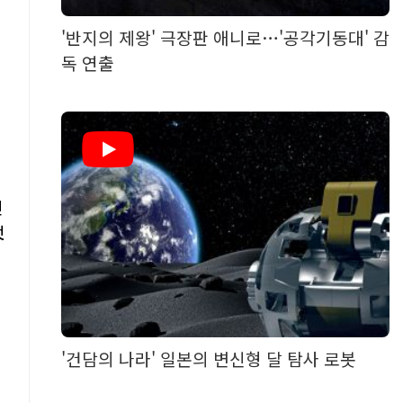
'반지의 제왕' 극장판 애니로…'공각기동대' 감
독 연출
인
덧
'건담의 나라' 일본의 변신형 달 탐사 로봇