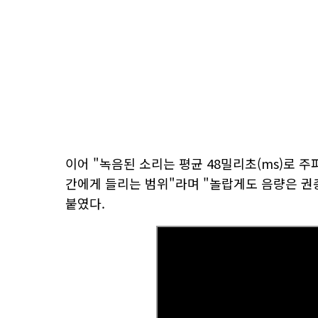
이어 "녹음된 소리는 평균 48밀리초(ms)로 주파
간에게 들리는 범위"라며 "놀랍게도 음량은 권총
붙였다.