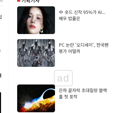
기획기사
00
中 숏드 신작 95%가 AI...
있
배우 밥줄은
PC 논란 '오디세이', 한국팬
소
평가 어떨까
에
ad
은하 끝자락 초대질량 블랙
홀 첫 포착