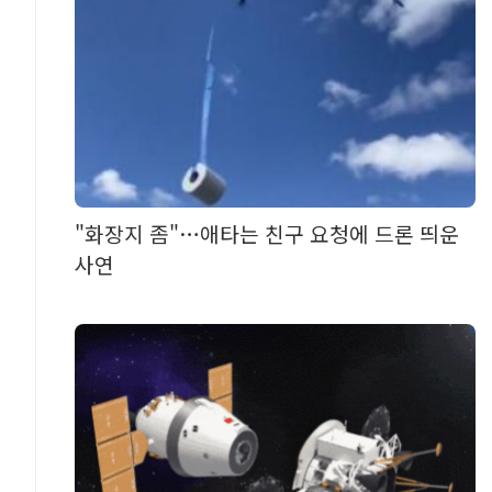
"화장지 좀"…애타는 친구 요청에 드론 띄운
사연