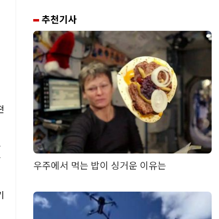
추천기사
떤
주
확
우주에서 먹는 밥이 싱거운 이유는
기