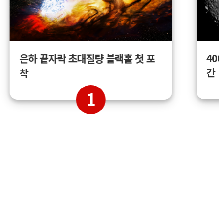
4
은하 끝자락 초대질량 블랙홀 첫 포
간
착
1