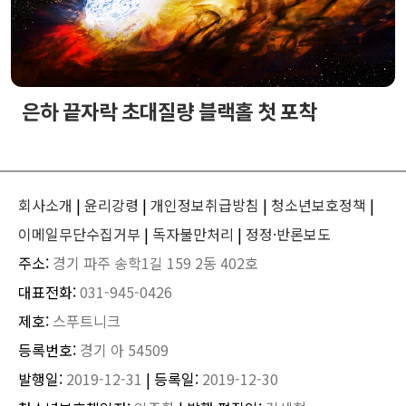
은하 끝자락 초대질량 블랙홀 첫 포착
회사소개
|
윤리강령
|
개인정보취급방침
|
청소년보호정책
|
이메일무단수집거부
|
독자불만처리
|
정정·반론보도
주소:
경기 파주 송학1길 159 2동 402호
대표전화:
031-945-0426
제호:
스푸트니크
등록번호:
경기 아 54509
발행일:
2019-12-31
| 등록일:
2019-12-30