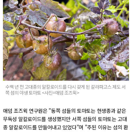
수백 년 전 고대종의 알칼로이드를 다시 갖게 된 갈라파고스 제도 서
쪽 섬의 야생 토마토 <사진=애덤 조즈윅>
애덤 조즈윅 연구원은 "동쪽 섬들의 토마토는 현생종과 같은
무독성 알칼로이드를 생성했지만 서쪽 섬들의 토마토는 고대
종 알칼로이드를 만들어내고 있었다"며 "주된 이유는 섬의 환