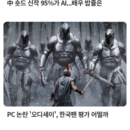
中 숏드 신작 95%가 AI...배우 밥줄은
PC 논란 '오디세이', 한국팬 평가 어떨까