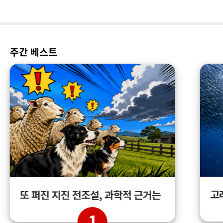
주간 베스트
고
또 퍼진 지진 전조설, 과학적 근거는
1