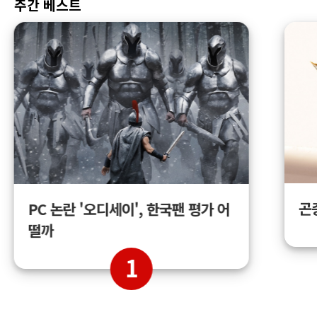
주간 베스트
곤
PC 논란 '오디세이', 한국팬 평가 어
떨까
1