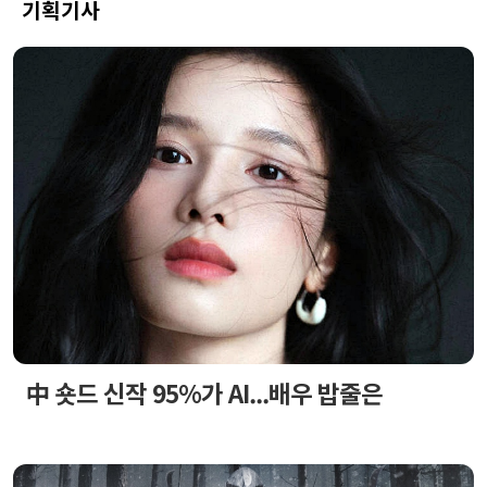
기획기사
中 숏드 신작 95%가 AI...배우 밥줄은