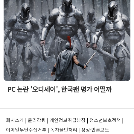
PC 논란 '오디세이', 한국팬 평가 어떨까
회사소개
|
윤리강령
|
개인정보취급방침
|
청소년보호정책
|
이메일무단수집거부
|
독자불만처리
|
정정·반론보도