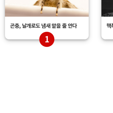
곤충, 날개로도 냄새 맡을 줄 안다
핵
1