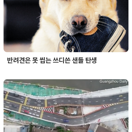
반려견은 못 씹는 쓰디쓴 샌들 탄생