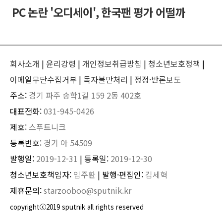
PC 논란 '오디세이', 한국팬 평가 어떨까
회사소개
|
윤리강령
|
개인정보취급방침
|
청소년보호정책
|
이메일무단수집거부
|
독자불만처리
|
정정·반론보도
주소:
경기 파주 송학1길 159 2동 402호
대표전화:
031-945-0426
제호:
스푸트니크
등록번호:
경기 아 54509
발행일:
2019-12-31
| 등록일:
2019-12-30
청소년보호책임자:
임주환
| 발행·편집인:
김세혁
제휴문의:
starzooboo@sputnik.kr
copyrightⓒ2019 sputnik all rights reserved