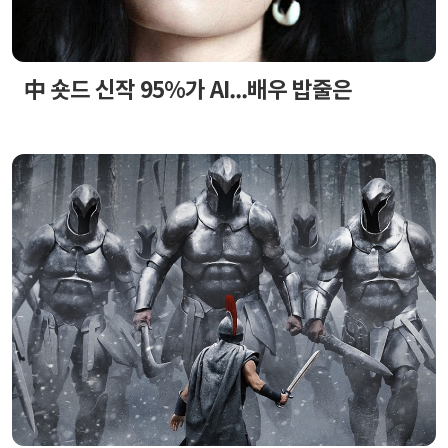
中 숏드 신작 95%가 AI...배우 밥줄은