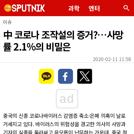
search
과학
엔터
이슈
中 코로나 조작설의 증거?…사망
률 2.1%의 비밀은
2020-02-11 11:58
ad
중국의 신종 코로나바이러스 감염증 축소·은폐 의혹이 날로
거세지고 있다. 바이러스의 위험성을 경고한 의사의 사망과
기자의 실종을 둘러싸고 음모론이 난무하는 가운데, 중국 정