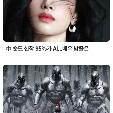
中 숏드 신작 95%가 AI...배우 밥줄은