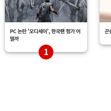
곤
PC 논란 '오디세이', 한국팬 평가 어
떨까
1