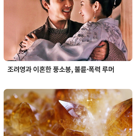
조려영과 이혼한 풍소봉, 불륜·폭력 루머