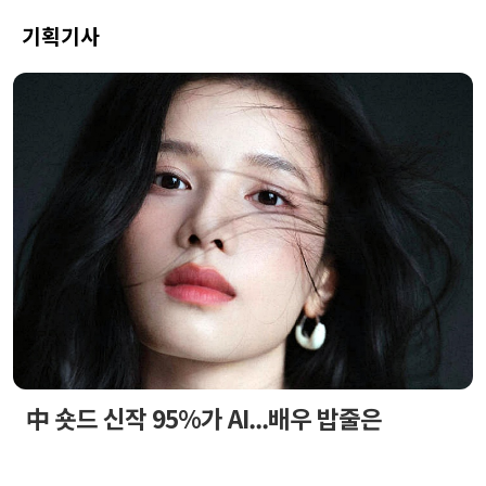
기획기사
中 숏드 신작 95%가 AI...배우 밥줄은