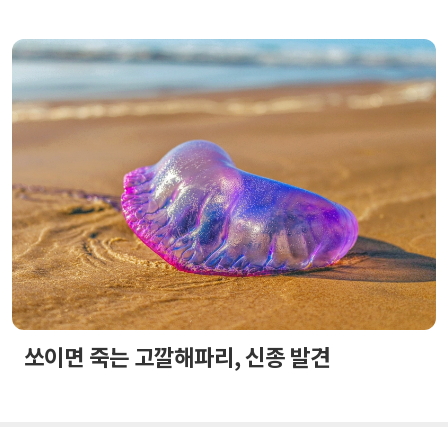
쏘이면 죽는 고깔해파리, 신종 발견