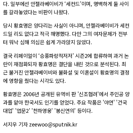
다. 일부에선 안젤라베이비가 ‘세컨드’이며, 명백하게 둘 사이
를 갈라놓았다는 비판이 나왔다.
당시 황효명은 양다리는 사실이 아니며, 안젤라베이비가 세컨
드일 리도 없다고 적극 해명했다. 다만 그의 여자문제가 전부
터 워낙 심해 의심은 쉽게 가라앉지 않았다.
결국 리페이얼이 ‘승풍파랑적저저’ 시즌2에 합류하며 과거 논
란이 재점화되자 황효명은 결단을 내린 것으로 분석된다. 최
근 불거진 안젤라베이비와 불화설 및 이혼설이 황효명의 결정
에 영향을 줬다는 시각도 있다.
황효명은 2006년 공개된 유역비 판 '신조협려'에서 주인공 양
과를 맡아 한국서도 인기를 얻었다. 주요 작품은 '야연' '건국
대업' '엽문2' '천하영웅' '봉신연의' 등이다.
서지우 기자 zeewoo@sputnik.kr