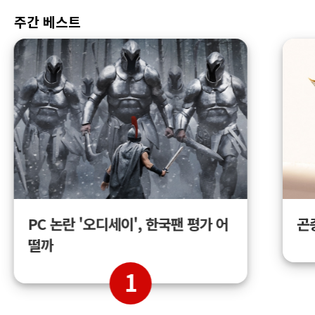
주간 베스트
곤
PC 논란 '오디세이', 한국팬 평가 어
떨까
1