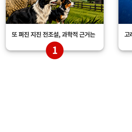
고
또 퍼진 지진 전조설, 과학적 근거는
1