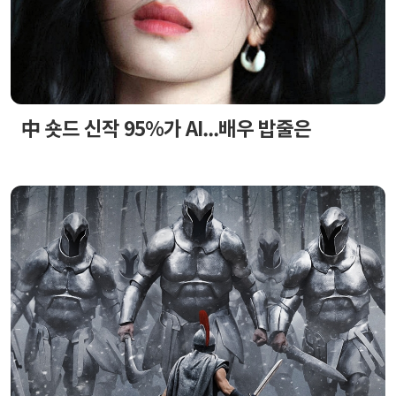
中 숏드 신작 95%가 AI...배우 밥줄은