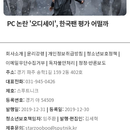
PC 논란 '오디세이', 한국팬 평가 어떨까
회사소개
|
윤리강령
|
개인정보취급방침
|
청소년보호정책
|
이메일무단수집거부
|
독자불만처리
|
정정·반론보도
주소:
경기 파주 송학1길 159 2동 402호
대표전화:
031-945-0426
제호:
스푸트니크
등록번호:
경기 아 54509
발행일:
2019-12-31
| 등록일:
2019-12-30
청소년보호책임자:
임주환
| 발행·편집인:
김세혁
제휴문의:
starzooboo@sputnik.kr