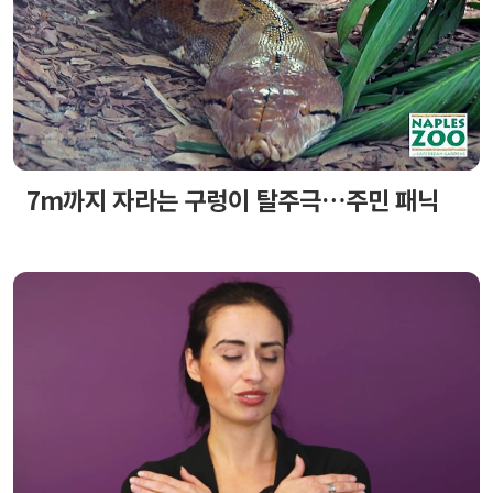
7m까지 자라는 구렁이 탈주극…주민 패닉