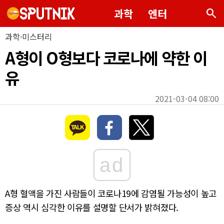
search
과학
엔터
과학·미스터리
A형이 O형보다 코로나에 약한 이
유
2021-03-04 08:00
ad
A형 혈액을 가진 사람들이 코로나19에 감염될 가능성이 높고
증상 역시 심각한 이유를 설명할 단서가 밝혀졌다.