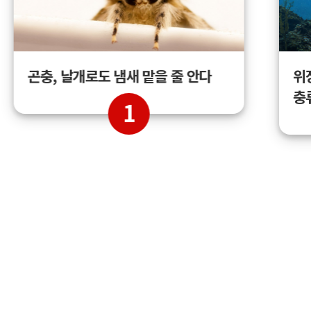
곤충, 날개로도 냄새 맡을 줄 안다
위
충
1