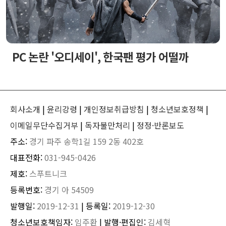
PC 논란 '오디세이', 한국팬 평가 어떨까
회사소개
|
윤리강령
|
개인정보취급방침
|
청소년보호정책
|
이메일무단수집거부
|
독자불만처리
|
정정·반론보도
주소:
경기 파주 송학1길 159 2동 402호
대표전화:
031-945-0426
제호:
스푸트니크
등록번호:
경기 아 54509
발행일:
2019-12-31
| 등록일:
2019-12-30
청소년보호책임자:
임주환
| 발행·편집인:
김세혁