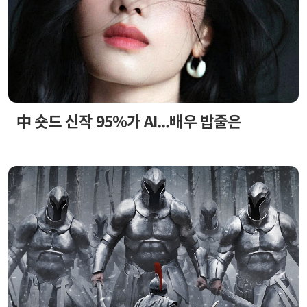
中 숏드 신작 95%가 AI...배우 밥줄은