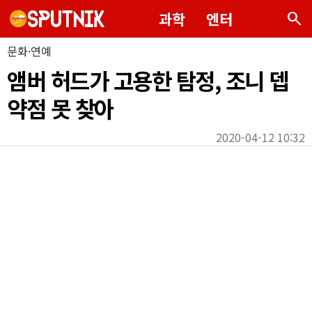
search
과학
엔터
문화·연예
앰버 허드가 고용한 탐정, 조니 뎁
약점 못 찾아
2020-04-12 10:32