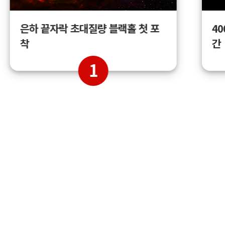
4
은하 끝자락 초대질량 블랙홀 첫 포
간
착
1