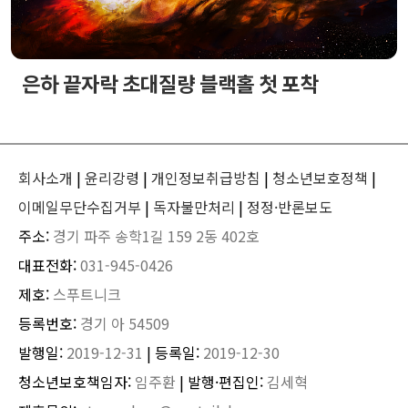
은하 끝자락 초대질량 블랙홀 첫 포착
회사소개
|
윤리강령
|
개인정보취급방침
|
청소년보호정책
|
이메일무단수집거부
|
독자불만처리
|
정정·반론보도
주소:
경기 파주 송학1길 159 2동 402호
대표전화:
031-945-0426
제호:
스푸트니크
등록번호:
경기 아 54509
발행일:
2019-12-31
| 등록일:
2019-12-30
청소년보호책임자:
임주환
| 발행·편집인:
김세혁