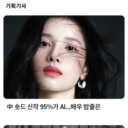
기획기사
中 숏드 신작 95%가 AI...배우 밥줄은