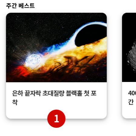
주간 베스트
4
은하 끝자락 초대질량 블랙홀 첫 포
간
착
1