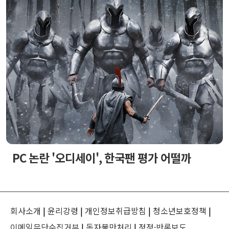
PC 논란 '오디세이', 한국팬 평가 어떨까
회사소개
|
윤리강령
|
개인정보취급방침
|
청소년보호정책
|
이메일무단수집거부
|
독자불만처리
|
정정·반론보도